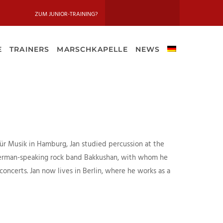
ZUM JUNIOR-TRAINING?
E
TRAINERS
MARSCHKAPELLE
NEWS
ür Musik in Hamburg, Jan studied percussion at the
erman-speaking rock band Bakkushan, with whom he
ncerts. Jan now lives in Berlin, where he works as a