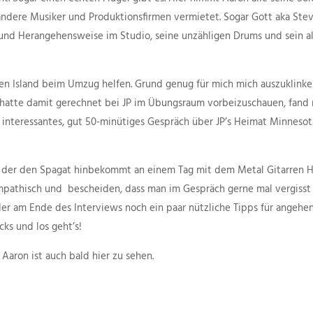
 andere Musiker und Produktionsfirmen vermietet. Sogar Gott aka Ste
und Herangehensweise im Studio, seine unzähligen Drums und sein alle
en Island beim Umzug helfen. Grund genug für mich mich auszuklinken
h hatte damit gerechnet bei JP im Übungsraum vorbeizuschauen, fand
nteressantes, gut 50-minütiges Gespräch über JP’s Heimat Minnesota
, der den Spagat hinbekommt an einem Tag mit dem Metal Gitarren H
ympathisch und bescheiden, dass man im Gespräch gerne mal vergisst
r am Ende des Interviews noch ein paar nützliche Tipps für angehende
icks und los geht’s!
Aaron ist auch bald hier zu sehen.