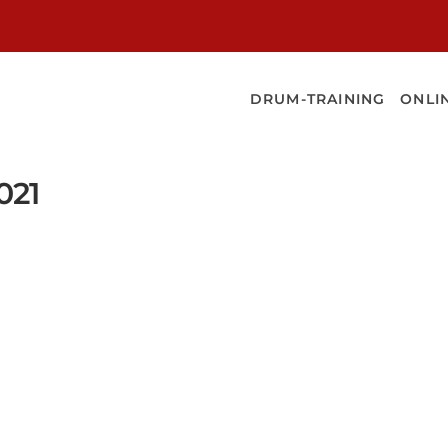
NER
DRUM-TRAINING
ONLI
021