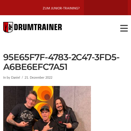
ZUM JUNIOR-TRAINING?
DRUMTRAINE
BERLIN
95E65F7F-4783-2C47-3FD5-
A6BE6EFC7A51
In by Daniel
21. Dezember 2022