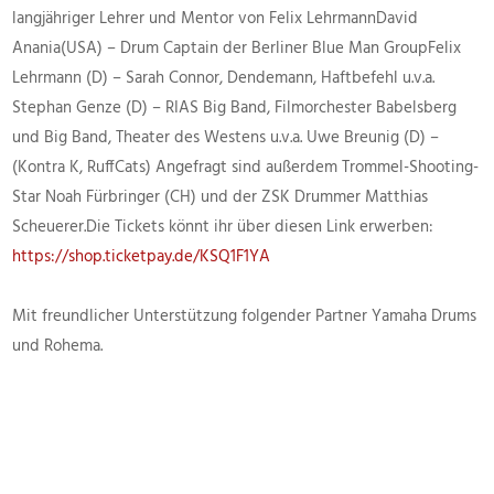
langjähriger Lehrer und Mentor von Felix LehrmannDavid
Anania(USA) – Drum Captain der Berliner Blue Man GroupFelix
Lehrmann (D) – Sarah Connor, Dendemann, Haftbefehl u.v.a.
Stephan Genze (D) – RIAS Big Band, Filmorchester Babelsberg
und Big Band, Theater des Westens u.v.a. Uwe Breunig (D) –
(Kontra K, RuffCats) Angefragt sind außerdem Trommel-Shooting-
Star Noah Fürbringer (CH) und der ZSK Drummer Matthias
Scheuerer.Die Tickets könnt ihr über diesen Link erwerben:
https://shop.ticketpay.de/KSQ1F1YA
Mit freundlicher Unterstützung folgender Partner Yamaha Drums
und Rohema.